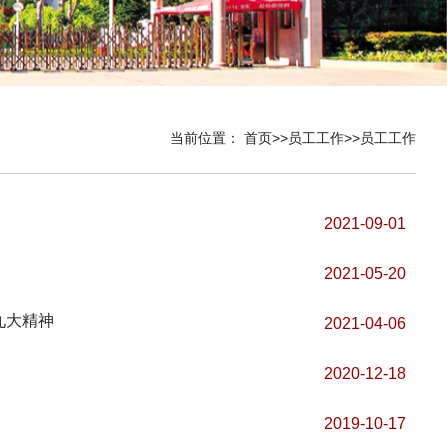
当前位置：
首页
>>
员工工作
>>
员工工作
2021-09-01
2021-05-20
九大精神
2021-04-06
2020-12-18
2019-10-17