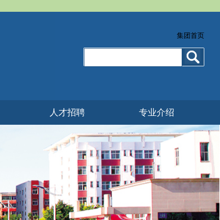
集团首页
人才招聘
专业介绍